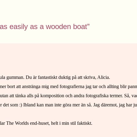
at, as easily as a wooden boat”
ula gumman. Du är fantastiskt duktig på att skriva, Alicia.
mer bort att anstränga mig med fotografierna jag tar och allting blir pa
 att tänka alls på komposition och andra fotografiska termer. Så, vad ja
ter det som :) Ibland kan man inte göra mer än så. Jag däremot, jag har ju i
lar The Worlds end-huset, helt i min stil faktiskt.