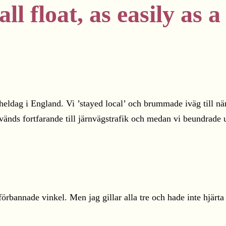
all float, as easily as
sta heldag i England. Vi ’stayed local’ och brummade iväg till
änds fortfarande till järnvägstrafik och medan vi beundrade ut
rbannade vinkel. Men jag gillar alla tre och hade inte hjärta 