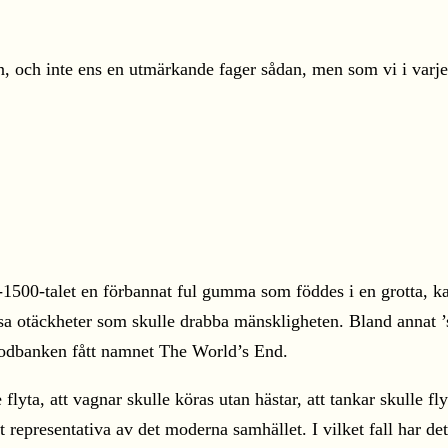
 och inte ens en utmärkande fager sådan, men som vi i varje fal
500-talet en förbannat ful gumma som föddes i en grotta, kall
a otäckheter som skulle drabba mänskligheten. Bland annat ’s
flodbanken fått namnet The World’s End.
flyta, att vagnar skulle köras utan hästar, att tankar skulle f
epresentativa av det moderna samhället. I vilket fall har det 