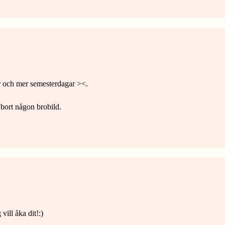
ar och mer semesterdagar ><.
a bort någon brobild.
vill åka dit!:)