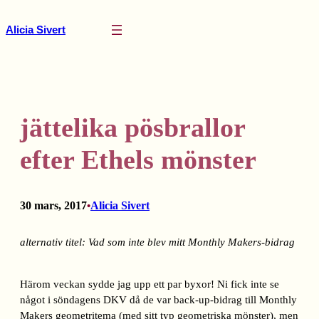
Hoppa
till
Alicia Sivert
innehåll
jättelika pösbrallor
efter Ethels mönster
30 mars, 2017
Alicia Sivert
•
alternativ titel: Vad som inte blev mitt Monthly Makers-bidrag
Härom veckan sydde jag upp ett par byxor! Ni fick inte se
något i söndagens DKV då de var back-up-bidrag till Monthly
Makers geometritema (med sitt typ geometriska mönster), men