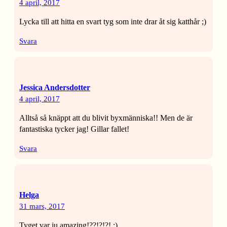
4 april, 2017
Lycka till att hitta en svart tyg som inte drar åt sig katthår ;)
Svara
Jessica Andersdotter
4 april, 2017
Alltså så knäppt att du blivit byxmänniska!! Men de är
fantastiska tycker jag! Gillar fallet!
Svara
Helga
31 mars, 2017
Tyget var ju amazing!??!?!?! :)