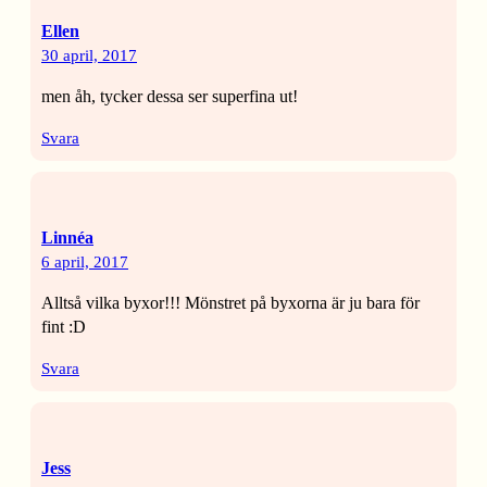
Ellen
30 april, 2017
men åh, tycker dessa ser superfina ut!
Svara
Linnéa
6 april, 2017
Alltså vilka byxor!!! Mönstret på byxorna är ju bara för
fint :D
Svara
Jess