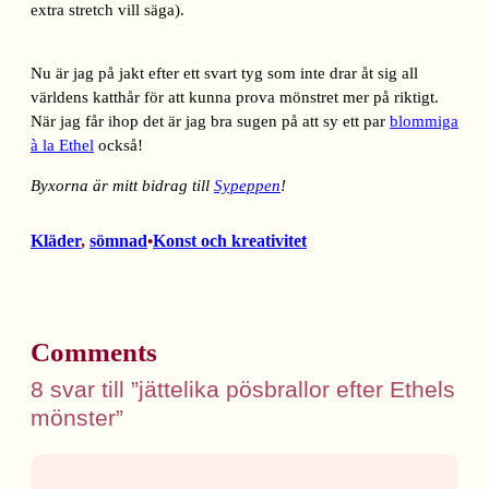
extra stretch vill säga).
Nu är jag på jakt efter ett svart tyg som inte drar åt sig all
världens katthår för att kunna prova mönstret mer på riktigt.
När jag får ihop det är jag bra sugen på att sy ett par
blommiga
à la Ethel
också!
Byxorna är mitt bidrag till
Sypeppen
!
Kläder
, 
sömnad
Konst och kreativitet
•
Comments
8 svar till ”jättelika pösbrallor efter Ethels
mönster”