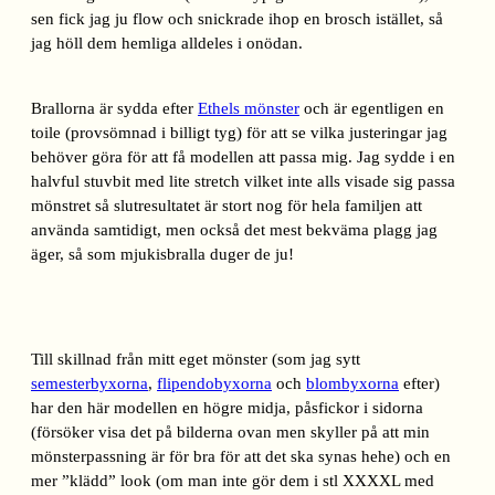
sen fick jag ju flow och snickrade ihop en brosch istället, så
jag höll dem hemliga alldeles i onödan.
Brallorna är sydda efter
Ethels mönster
och är egentligen en
toile (provsömnad i billigt tyg) för att se vilka justeringar jag
behöver göra för att få modellen att passa mig. Jag sydde i en
halvful stuvbit med lite stretch vilket inte alls visade sig passa
mönstret så slutresultatet är stort nog för hela familjen att
använda samtidigt, men också det mest bekväma plagg jag
äger, så som mjukisbralla duger de ju!
Till skillnad från mitt eget mönster (som jag sytt
semesterbyxorna
,
flipendobyxorna
och
blombyxorna
efter)
har den här modellen en högre midja, påsfickor i sidorna
(försöker visa det på bilderna ovan men skyller på att min
mönsterpassning är för bra för att det ska synas hehe) och en
mer ”klädd” look (om man inte gör dem i stl XXXXL med