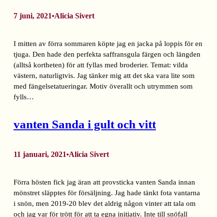
7 juni, 2021
Alicia Sivert
•
I mitten av förra sommaren köpte jag en jacka på loppis för en
tjuga. Den hade den perfekta saffransgula färgen och längden
(alltså kortheten) för att fyllas med broderier. Temat: vilda
västern, naturligtvis. Jag tänker mig att det ska vara lite som
med fängelsetatueringar. Motiv överallt och utrymmen som
fylls…
vanten Sanda i gult och vitt
11 januari, 2021
Alicia Sivert
•
Förra hösten fick jag äran att provsticka vanten Sanda innan
mönstret släpptes för försäljning. Jag hade tänkt fota vantarna
i snön, men 2019-20 blev det aldrig någon vinter att tala om
och jag var för trött för att ta egna initiativ. Inte till snöfall