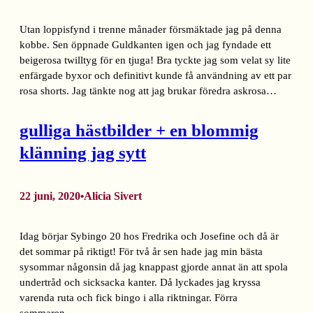
Utan loppisfynd i trenne månader försmäktade jag på denna
kobbe. Sen öppnade Guldkanten igen och jag fyndade ett
beigerosa twilltyg för en tjuga! Bra tyckte jag som velat sy lite
enfärgade byxor och definitivt kunde få användning av ett par
rosa shorts. Jag tänkte nog att jag brukar föredra askrosa…
gulliga hästbilder + en blommig
klänning jag sytt
22 juni, 2020
Alicia Sivert
•
Idag börjar Sybingo 20 hos Fredrika och Josefine och då är
det sommar på riktigt! För två år sen hade jag min bästa
sysommar någonsin då jag knappast gjorde annat än att spola
undertråd och sicksacka kanter. Då lyckades jag kryssa
varenda ruta och fick bingo i alla riktningar. Förra