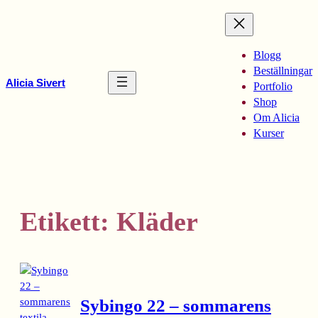
Hoppa
till
innehåll
Blogg
Beställningar
Alicia Sivert
Portfolio
Shop
Om Alicia
Kurser
Etikett:
Kläder
Sybingo 22 – sommarens