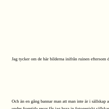
Jag tycker om de här bilderna inifrån ruinen eftersom d
Och än en gång bannar man att man inte är i sällskap a
under framtida resor får jag hyra in fotogeniskt sällska