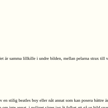
et är samma lillkille i undre bilden, mellan pelarna strax till
v en stilig beatles boy eller nåt annat som kan posera bättr
p om inte annat, i nuläget säger jag åt folket att gå ur bild s