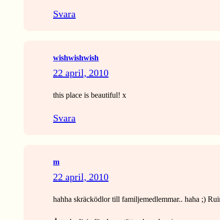
Svara
wishwishwish
22 april, 2010
this place is beautiful! x
Svara
m
22 april, 2010
hahha skräcködlor till familjemedlemmar.. haha ;) Ruine