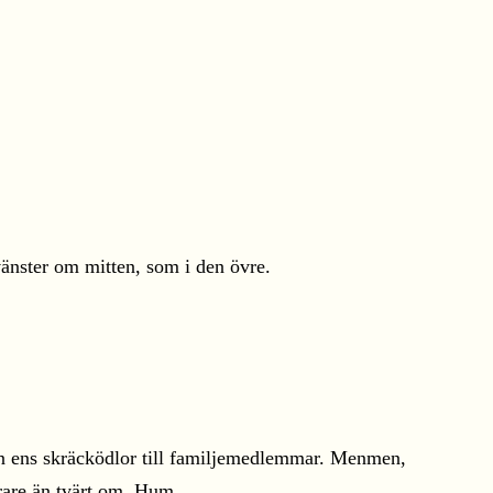
 vänster om mitten, som i den övre.
e än ens skräcködlor till familjemedlemmar. Menmen,
narare än tvärt om. Hum.