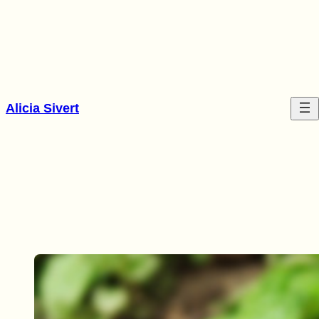
Hoppa
till
innehåll
Alicia Sivert