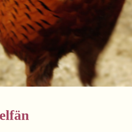
elfän