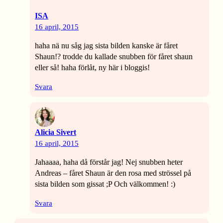
ISA
16 april, 2015
haha nä nu såg jag sista bilden kanske är fåret
Shaun!? trodde du kallade snubben för fåret shaun
eller så! haha förlåt, ny här i bloggis!
Svara
Alicia Sivert
16 april, 2015
Jahaaaa, haha då förstår jag! Nej snubben heter
Andreas – fåret Shaun är den rosa med strössel på
sista bilden som gissat ;P Och välkommen! :)
Svara