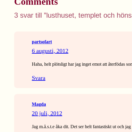
Comments
3 svar till ”lusthuset, templet och hön
partsofart
6 augusti, 2012
Haha, helt plötsligt har jag inget emot att återfödas so
Svara
Magda
20 juli, 2012
Jag m.å.s.t.e åka dit. Det ser helt fantastiskt ut och j