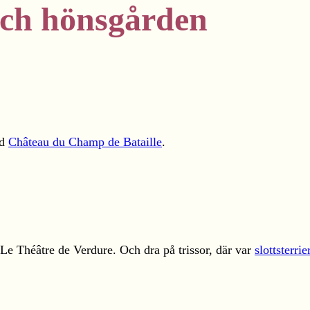
 och hönsgården
id
Château du Champ de Bataille
.
Le Théâtre de Verdure. Och dra på trissor, där var
slottsterrie