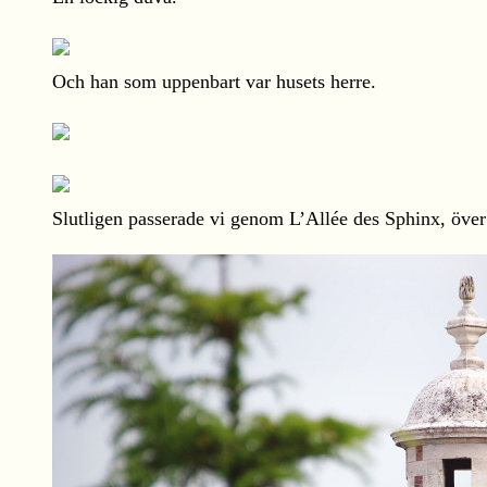
Och han som uppenbart var husets herre.
Slutligen passerade vi genom L’Allée des Sphinx, över