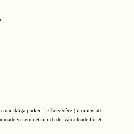
?”.
den mänskliga parken Le Belvédère (ni minns att
 lämnade vi symmetrin och det välordnade för ett