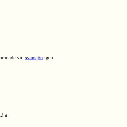
 hamnade vid
svansjön
igen.
sånt.