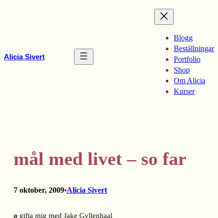
Hoppa
till
innehåll
Blogg
Beställningar
Alicia Sivert
Portfolio
Shop
Om Alicia
Kurser
mål med livet – so far
7 oktober, 2009
Alicia Sivert
•
o
gifta mig med Jake Gyllenhaal