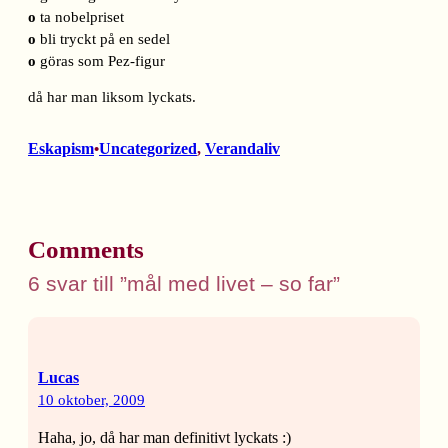
o
ta nobelpriset
o
bli tryckt på en sedel
o
göras som Pez-figur
då har man liksom lyckats.
Eskapism
Uncategorized
, 
Verandaliv
•
Comments
6 svar till ”mål med livet – so far”
Lucas
10 oktober, 2009
Haha, jo, då har man definitivt lyckats :)