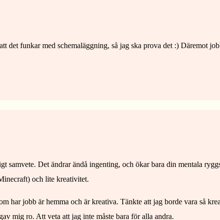
att det funkar med schemaläggning, så jag ska prova det :) Däremot jobb
igt samvete. Det ändrar ändå ingenting, och ökar bara din mentala rygg
necraft) och lite kreativitet.
som har jobb är hemma och är kreativa. Tänkte att jag borde vara så kreat
v mig ro. Att veta att jag inte måste bara för alla andra.