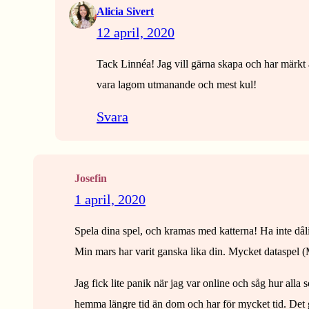
Alicia Sivert
12 april, 2020
Tack Linnéa! Jag vill gärna skapa och har märkt 
vara lagom utmanande och mest kul!
Svara
Josefin
1 april, 2020
Spela dina spel, och kramas med katterna! Ha inte dål
Min mars har varit ganska lika din. Mycket dataspel (Mi
Jag fick lite panik när jag var online och såg hur alla 
hemma längre tid än dom och har för mycket tid. Det ga