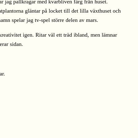
ar jag pallkragar med kvarbliven färg från huset.
plantorna gläntar på locket till det lilla växthuset och
namn spelar jag tv-spel större delen av mars.
 kreativitet igen. Ritar väl ett träd ibland, men lämnar
erar sidan.
ar.