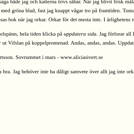
äga både jag och katterna trivs såhär. När jag blivit frisk mål
p med gröna blad, fast jag knappt vågar tro på framtiden. Tomat
sas bok när jag orkar. Orkar för det mesta inte. I ärlighetens 
elspänn, hela tiden klicka på
uppdatera sida
. Jag förlorar all
ar ut Vifslan på koppelpromenad. Andas, andas, andas. Uppdat
ka bra. Jag behöver inte ha dåligt samvete över allt jag inte ork