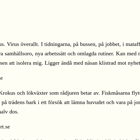
Virus överallt. I tidningarna, på bussen, på jobbet, i mataffär
tera samhällsoro, nya arbetssätt och omlagda rutiner. Kan med
nsen att isolera mig. Ligger ändå med näsan klistrad mot nyhe
us och lökväxter som rådjuren betar av. Fiskmåsarna flyttar 
 på trädens bark i ett försök att lämna huvudet och vara på jo
halv dos.