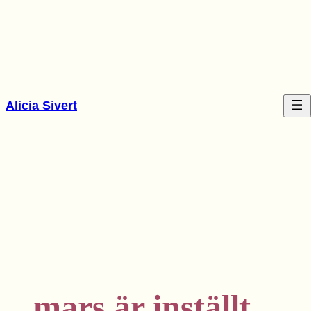
Hoppa
till
innehåll
Alicia Sivert
mars är inställt