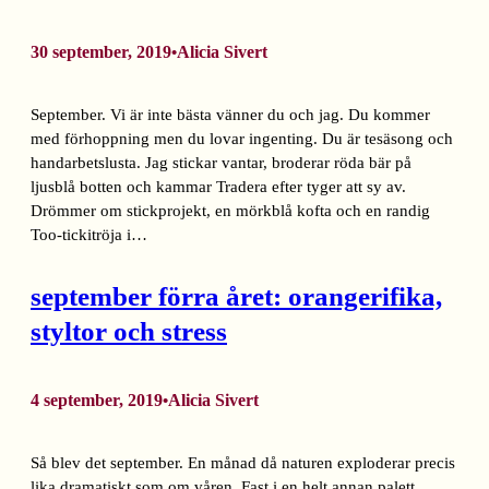
30 september, 2019
Alicia Sivert
•
September. Vi är inte bästa vänner du och jag. Du kommer
med förhoppning men du lovar ingenting. Du är tesäsong och
handarbetslusta. Jag stickar vantar, broderar röda bär på
ljusblå botten och kammar Tradera efter tyger att sy av.
Drömmer om stickprojekt, en mörkblå kofta och en randig
Too-tickitröja i…
september förra året: orangerifika,
styltor och stress
4 september, 2019
Alicia Sivert
•
Så blev det september. En månad då naturen exploderar precis
lika dramatiskt som om våren. Fast i en helt annan palett.