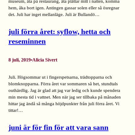
museum, äta på restaurang, äta plättar mitt i natten, komma
hem, åka bort igen. Antingen gassar solen eller så ösregnar
det. Juli har inget mellanläge. Juli är Bullandö…
juli förra året: syflow, hetta och
reseminnen
8 juli, 2019
Alicia Sivert
•
Juli. Högsommar ut i fingerspetsarna, trädtopparna och
blomknopparna. Förra året var sommaren så het, stundtals
outhärdlig. Jag är glad att jag var ledig och kunde spendera
min mesta tid i vattnet. Men när jag ser tillbaka på månaden
hittar jag ändå så många höjdpunkter från juli förra året. Vi
tittar!…
juni är för fin för att vara sann