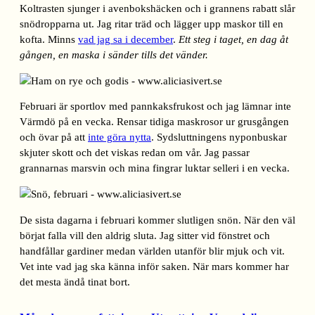
Koltrasten sjunger i avenbokshäcken och i grannens rabatt slår
snödropparna ut. Jag ritar träd och lägger upp maskor till en
kofta. Minns
vad jag sa i december
.
Ett steg i taget, en dag åt
gången, en maska i sänder tills det vänder.
Februari är sportlov med pannkaksfrukost och jag lämnar inte
Värmdö på en vecka. Rensar tidiga maskrosor ur grusgången
och övar på att
inte göra nytta
. Sydsluttningens nyponbuskar
skjuter skott och det viskas redan om vår. Jag passar
grannarnas marsvin och mina fingrar luktar selleri i en vecka.
De sista dagarna i februari kommer slutligen snön. När den väl
börjat falla vill den aldrig sluta. Jag sitter vid fönstret och
handfållar gardiner medan världen utanför blir mjuk och vit.
Vet inte vad jag ska känna inför saken. När mars kommer har
det mesta ändå tinat bort.