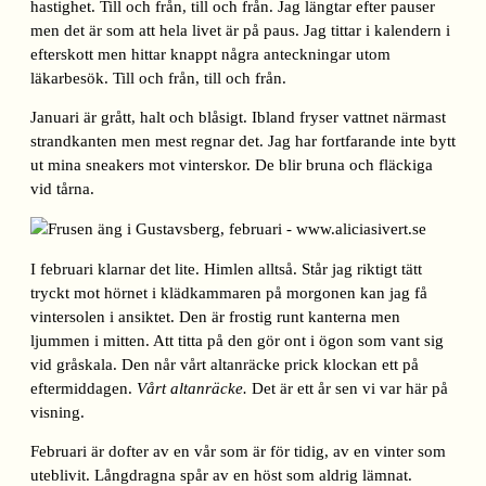
hastighet. Till och från, till och från. Jag längtar efter pauser
men det är som att hela livet är på paus. Jag tittar i kalendern i
efterskott men hittar knappt några anteckningar utom
läkarbesök. Till och från, till och från.
Januari är grått, halt och blåsigt. Ibland fryser vattnet närmast
strandkanten men mest regnar det. Jag har fortfarande inte bytt
ut mina sneakers mot vinterskor. De blir bruna och fläckiga
vid tårna.
I februari klarnar det lite. Himlen alltså. Står jag riktigt tätt
tryckt mot hörnet i klädkammaren på morgonen kan jag få
vintersolen i ansiktet. Den är frostig runt kanterna men
ljummen i mitten. Att titta på den gör ont i ögon som vant sig
vid gråskala. Den når vårt altanräcke prick klockan ett på
eftermiddagen.
Vårt altanräcke.
Det är ett år sen vi var här på
visning.
Februari är dofter av en vår som är för tidig, av en vinter som
uteblivit. Långdragna spår av en höst som aldrig lämnat.