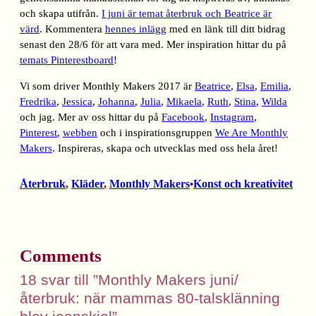
och skapa utifrån.
I juni är temat återbruk och Beatrice är
värd
. Kommentera
hennes inlägg
med en länk till ditt bidrag
senast den 28/6 för att vara med. Mer inspiration hittar du på
temats Pinterestboard
!
Vi som driver Monthly Makers 2017 är
Beatrice
,
Elsa
,
Emilia
,
Fredrika
,
Jessica
,
Johanna
,
Julia
,
Mikaela
,
Ruth
,
Stina
,
Wilda
och jag. Mer av oss hittar du på
Facebook
,
Instagram
,
Pinterest
,
webben
och i inspirationsgruppen
We Are Monthly
Makers
. Inspireras, skapa och utvecklas med oss hela året!
Återbruk
, 
Kläder
, 
Monthly Makers
Konst och kreativitet
•
Comments
18 svar till ”Monthly Makers juni/
återbruk: när mammas 80-talsklänning