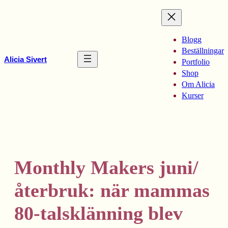
Hoppa
till
innehåll
Blogg
Beställningar
Alicia Sivert
Portfolio
Shop
Om Alicia
Kurser
Monthly Makers juni/
återbruk: när mammas
80-talsklänning blev