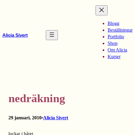
Hoppa
till
innehåll
Blogg
Beställningar
Alicia Sivert
Portfolio
Shop
Om Alicia
Kurser
nedräkning
29 januari, 2010
Alicia Sivert
•
lockar i håret