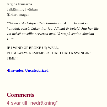
färg på fransarna
balklänning i väskan
fjärilar i magen
”Några sista frågor? Två klänningar, skor… ta med en
handduk också. Lakan har jag. All mat är betald. Jag har lite
vin också att stilla nerverna med. Vi ses på station klockan
16!”
IF I WIND UP BROKE UP, WELL,
I’LL ALWAYS REMEMBER THAT I HAD A SWINGIN’
TIME!!
Bravader
, 
Uncategorized
•
Comments
4 svar till ”nedräkning”