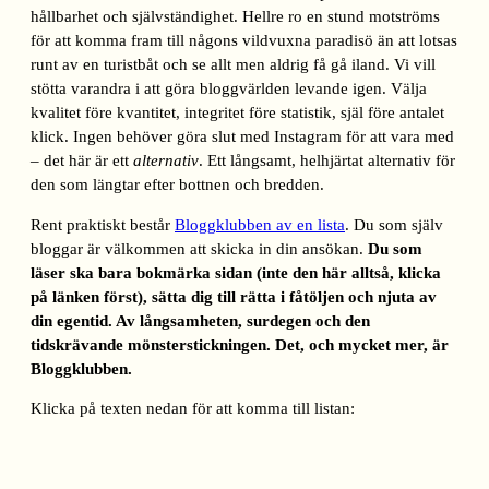
hållbarhet och självständighet. Hellre ro en stund motströms
för att komma fram till någons vildvuxna paradisö än att lotsas
runt av en turistbåt och se allt men aldrig få gå iland. Vi vill
stötta varandra i att göra bloggvärlden levande igen. Välja
kvalitet före kvantitet, integritet före statistik, själ före antalet
klick. Ingen behöver göra slut med Instagram för att vara med
– det här är ett
alternativ
. Ett långsamt, helhjärtat alternativ för
den som längtar efter bottnen och bredden.
Rent praktiskt består
Bloggklubben av en lista
. Du som själv
bloggar är välkommen att skicka in din ansökan.
Du som
läser ska bara bokmärka sidan (inte den här alltså, klicka
på länken först), sätta dig till rätta i fåtöljen och njuta av
din egentid. Av långsamheten, surdegen och den
tidskrävande mönsterstickningen. Det, och mycket mer, är
Bloggklubben.
Klicka på texten nedan för att komma till listan: