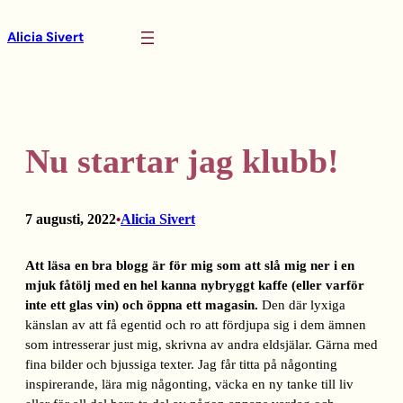
Hoppa
Alicia Sivert
till
innehåll
Nu startar jag klubb!
7 augusti, 2022
Alicia Sivert
•
Att läsa en bra blogg är för mig som att slå mig ner i en
mjuk fåtölj med en hel kanna nybryggt kaffe (eller varför
inte ett glas vin) och öppna ett magasin.
Den där lyxiga
känslan av att få egentid och ro att fördjupa sig i dem ämnen
som intresserar just mig, skrivna av andra eldsjälar. Gärna med
fina bilder och bjussiga texter. Jag får titta på någonting
inspirerande, lära mig någonting, väcka en ny tanke till liv