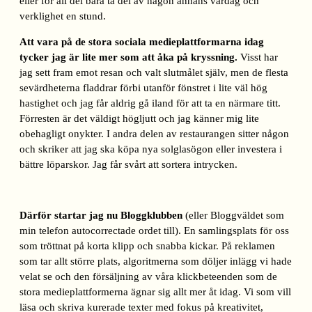
eller för all del bara ta del av någon annans vardag och
verklighet en stund.
Att vara på de stora sociala medieplattformarna idag
tycker jag är lite mer som att åka på kryssning.
Visst har
jag sett fram emot resan och valt slutmålet själv, men de flesta
sevärdheterna fladdrar förbi utanför fönstret i lite väl hög
hastighet och jag får aldrig gå iland för att ta en närmare titt.
Förresten är det väldigt högljutt och jag känner mig lite
obehagligt onykter. I andra delen av restaurangen sitter någon
och skriker att jag ska köpa nya solglasögon eller investera i
bättre löparskor. Jag får svårt att sortera intrycken.
Därför startar jag nu Bloggklubben
(eller Bloggväldet som
min telefon autocorrectade ordet till). En samlingsplats för oss
som tröttnat på korta klipp och snabba kickar. På reklamen
som tar allt större plats, algoritmerna som döljer inlägg vi hade
velat se och den försäljning av våra klickbeteenden som de
stora medieplattformerna ägnar sig allt mer åt idag. Vi som vill
läsa och skriva kurerade texter med fokus på kreativitet,