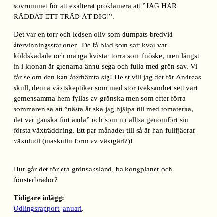
sovrummet för att exalterat proklamera att ”JAG HAR
RÄDDAT ETT TRÄD ÅT DIG!”.
Det var en torr och ledsen oliv som dumpats bredvid
återvinningsstationen. De få blad som satt kvar var
köldskadade och många kvistar torra som fnöske, men längst
in i kronan är grenarna ännu sega och fulla med grön sav. Vi
får se om den kan återhämta sig! Helst vill jag det för Andreas
skull, denna växtskeptiker som med stor tveksamhet sett vårt
gemensamma hem fyllas av grönska men som efter förra
sommaren sa att ”nästa år ska jag hjälpa till med tomaterna,
det var ganska fint ändå” och som nu alltså genomfört sin
första växträddning. Ett par månader till så är han fullfjädrar
växtdudi (maskulin form av växtgäri?)!
Hur går det för era grönsaksland, balkongplaner och
fönsterbrädor?
Tidigare inlägg:
Odlingsrapport januari
.