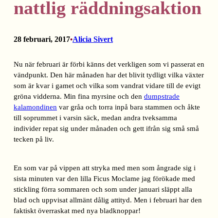
nattlig räddningsaktion
28 februari, 2017
Alicia Sivert
•
Nu när februari är förbi känns det verkligen som vi passerat en
vändpunkt. Den här månaden har det blivit tydligt vilka växter
som är kvar i gamet och vilka som vandrat vidare till de evigt
gröna vidderna. Min fina myrsine och den
dumpstrade
kalamondinen
var gråa och torra inpå bara stammen och åkte
till soprummet i varsin säck, medan andra tveksamma
individer repat sig under månaden och gett ifrån sig små små
tecken på liv.
En som var på vippen att stryka med men som ångrade sig i
sista minuten var den lilla Ficus Moclame jag förökade med
stickling förra sommaren och som under januari släppt alla
blad och uppvisat allmänt dålig attityd. Men i februari har den
faktiskt överraskat med nya bladknoppar!