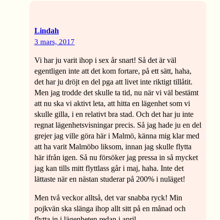
Lindah
3 mars, 2017
Vi har ju varit ihop i sex år snart! Så det är väl
egentligen inte att det kom fortare, på ett sätt, haha,
det har ju dröjt en del pga att livet inte riktigt tillåtit.
Men jag trodde det skulle ta tid, nu när vi väl bestämt
att nu ska vi aktivt leta, att hitta en lägenhet som vi
skulle gilla, i en relativt bra stad. Och det har ju inte
regnat lägenhetsvisningar precis. Så jag hade ju en del
grejer jag ville göra här i Malmö, känna mig klar med
att ha varit Malmöbo liksom, innan jag skulle flytta
här ifrån igen. Så nu försöker jag pressa in så mycket
jag kan tills mitt flyttlass går i maj, haha. Inte det
lättaste när en nästan studerar på 200% i nuläget!
Men två veckor alltså, det var snabba ryck! Min
pojkvän ska slänga ihop allt sitt på en månad och
flytta in i lägenheten redan i april.