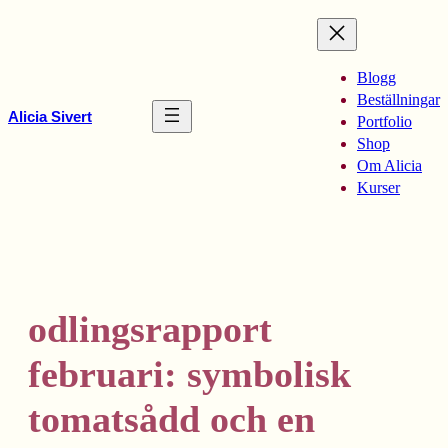
Hoppa
till
innehåll
Blogg
Beställningar
Alicia Sivert
Portfolio
Shop
Om Alicia
Kurser
odlingsrapport
februari: symbolisk
tomatsådd och en