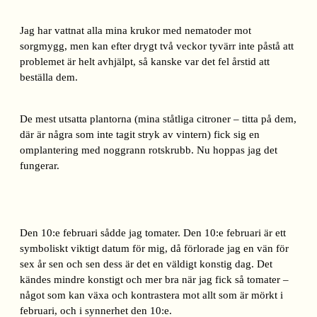
Jag har vattnat alla mina krukor med nematoder mot
sorgmygg, men kan efter drygt två veckor tyvärr inte påstå att
problemet är helt avhjälpt, så kanske var det fel årstid att
beställa dem.
De mest utsatta plantorna (mina ståtliga citroner – titta på dem,
där är några som inte tagit stryk av vintern) fick sig en
omplantering med noggrann rotskrubb. Nu hoppas jag det
fungerar.
Den 10:e februari sådde jag tomater. Den 10:e februari är ett
symboliskt viktigt datum för mig, då förlorade jag en vän för
sex år sen och sen dess är det en väldigt konstig dag. Det
kändes mindre konstigt och mer bra när jag fick så tomater –
något som kan växa och kontrastera mot allt som är mörkt i
februari, och i synnerhet den 10:e.