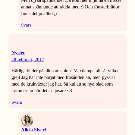
Men ojj så spännande! Då kommer ni ju ha en massa
annat spännande att rådda med :) Och fönsterbrädor
finns det ju alltid ;)
Svara
Nyster
28 februari, 2017
Härliga bilder på allt som spirar! Växtlampa alltså, vilken
grej! Jag har inte börjat med frösådden än, men pysslar
med de krukväxter jag har. Så kul att se nya blad som
kommer nu när det är ljusare <3
Svara
Alicia Sivert