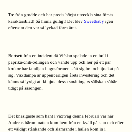
Tre frön grodde och har precis börjat utveckla sina första
karaktärsblad! Så himla gulligt! Det blev
Sweetbaby
igen
eftersom den var så lyckad förra året.
Bortsett från en incident då Vifslan spelade in en boll i
paprika/chili-odlingen och vände upp och ner på ett par
krukor har familjen i ugnsformen stått sig bra och tjockat på
sig. Växtlampa är uppenbarligen årets investering och det
känns så lyxigt att få njuta dessa småttingars sällskap såhär
tidigt på säsongen.
Det knasigaste som hänt i växtväg denna februari var när
Andreas härom natten kom hem från en kväll på stan och efter
ett väldigt stånkande och slamrande i hallen kom in i