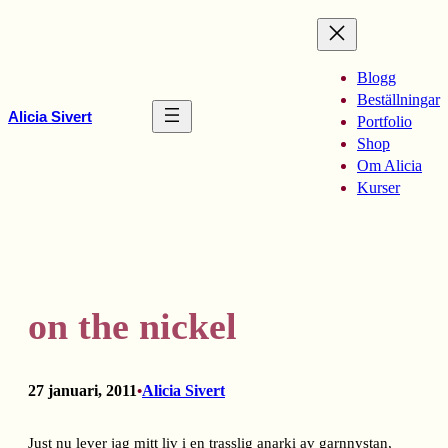
Hoppa
till
innehåll
Blogg
Beställningar
Alicia Sivert
Portfolio
Shop
Om Alicia
Kurser
on the nickel
27 januari, 2011
Alicia Sivert
•
Just nu lever jag mitt liv i en trasslig anarki av garnnystan,