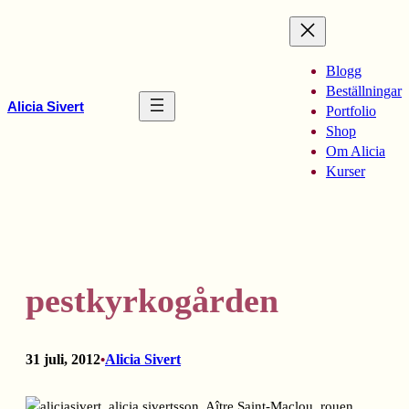
Hoppa
till
innehåll
Blogg
Beställningar
Alicia Sivert
Portfolio
Shop
Om Alicia
Kurser
pestkyrkogården
31 juli, 2012
Alicia Sivert
•