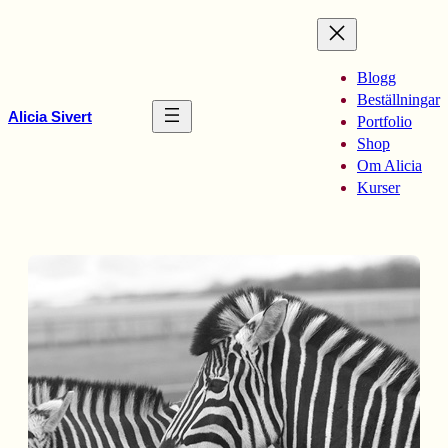
Hoppa
till
innehåll
Blogg
Beställningar
Alicia Sivert
Portfolio
Shop
Om Alicia
Kurser