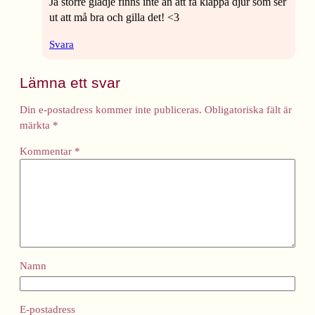
Ja större glädje finns inte än att få klappa djur som ser
ut att må bra och gilla det! <3
Svara
Lämna ett svar
Din e-postadress kommer inte publiceras.
Obligatoriska fält är
märkta
*
Kommentar
*
Namn
E-postadress