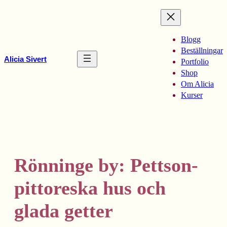
Hoppa
till
innehåll
Blogg
Beställningar
Alicia Sivert
Portfolio
Shop
Om Alicia
Kurser
Rönninge by: Pettson-
pittoreska hus och
glada getter