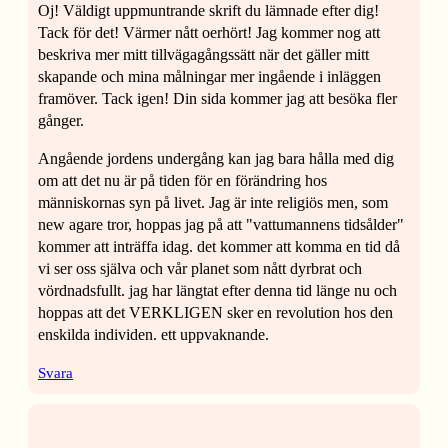
Oj! Väldigt uppmuntrande skrift du lämnade efter dig!
Tack för det! Värmer nått oerhört! Jag kommer nog att
beskriva mer mitt tillvägagångssätt när det gäller mitt
skapande och mina målningar mer ingående i inläggen
framöver. Tack igen! Din sida kommer jag att besöka fler
gånger.
Angående jordens undergång kan jag bara hålla med dig
om att det nu är på tiden för en förändring hos
människornas syn på livet. Jag är inte religiös men, som
new agare tror, hoppas jag på att "vattumannens tidsålder"
kommer att inträffa idag. det kommer att komma en tid då
vi ser oss själva och vår planet som nått dyrbrat och
vördnadsfullt. jag har längtat efter denna tid länge nu och
hoppas att det VERKLIGEN sker en revolution hos den
enskilda individen. ett uppvaknande.
Svara