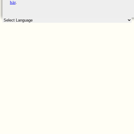
här
.