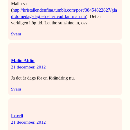
Malin sa
(
http://kristallendenfina.tumblr.com/post/38454822827/gla
d-domedagsdag-eh-eller-vad-fan-man-nu
). Det är
verkligen hög tid. Let the sunshine in, osv.
Svara
Malin Ahlin
21 december, 2012
Ja det är dags för en förändring nu.
Svara
Loreli
21 december, 2012