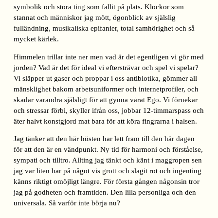
symbolik och stora ting som fallit på plats. Klockor som
stannat och människor jag mött, ögonblick av själslig
fulländning, musikaliska epifanier, total samhörighet och så
mycket kärlek.
Himmelen trillar inte ner men vad är det egentligen vi gör med
jorden? Vad är det för ideal vi eftersträvar och spel vi spelar?
Vi släpper ut gaser och proppar i oss antibiotika, gömmer all
mänsklighet bakom arbetsuniformer och internetprofiler, och
skadar varandra själsligt för att gynna vårat Ego. Vi förnekar
och stressar förbi, skyller ifrån oss, jobbar 12-timmarspass och
äter halvt konstgjord mat bara för att köra fingrarna i halsen.
Jag tänker att den här hösten har lett fram till den här dagen
för att den är en vändpunkt. Ny tid för harmoni och förståelse,
sympati och tilltro. Allting jag tänkt och känt i maggropen sen
jag var liten har på något vis grott och slagit rot och ingenting
känns riktigt omöjligt längre. För första gången någonsin tror
jag på godheten och framtiden. Den lilla personliga och den
universala. Så varför inte börja nu?