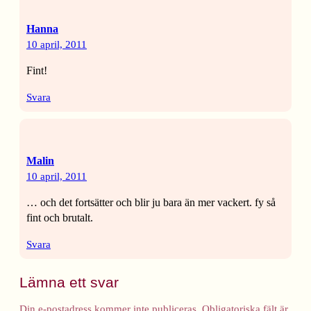
Hanna
10 april, 2011
Fint!
Svara
Malin
10 april, 2011
… och det fortsätter och blir ju bara än mer vackert. fy så
fint och brutalt.
Svara
Lämna ett svar
Din e-postadress kommer inte publiceras.
Obligatoriska fält är