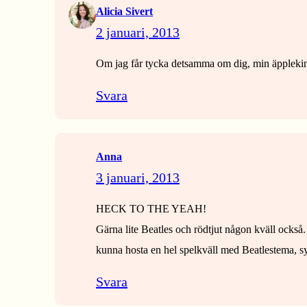
Alicia Sivert
2 januari, 2013
Om jag får tycka detsamma om dig, min äpplekind
Svara
Anna
3 januari, 2013
HECK TO THE YEAH!
Gärna lite Beatles och rödtjut någon kväll också.
kunna hosta en hel spelkväll med Beatlestema, syn
Svara