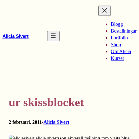
Hoppa
till
innehåll
Blogg
Beställningar
Alicia Sivert
Portfolio
Shop
Om Alicia
Kurser
ur skissblocket
2 februari, 2011
Alicia Sivert
•