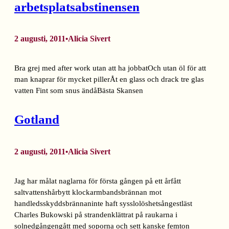
arbetsplatsabstinensen
2 augusti, 2011
Alicia Sivert
•
Bra grej med after work utan att ha jobbatOch utan öl för att
man knaprar för mycket pillerÅt en glass och drack tre glas
vatten Fint som snus ändåBästa Skansen
Gotland
2 augusti, 2011
Alicia Sivert
•
Jag har målat naglarna för första gången på ett årfått
saltvattenshårbytt klockarmbandsbrännan mot
handledsskyddsbrännaninte haft sysslolöshetsångestläst
Charles Bukowski på strandenklättrat på raukarna i
solnedgångengått med soporna och sett kanske femton