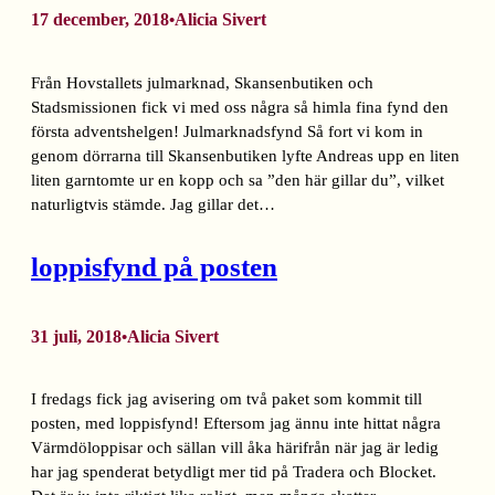
17 december, 2018
Alicia Sivert
•
Från Hovstallets julmarknad, Skansenbutiken och
Stadsmissionen fick vi med oss några så himla fina fynd den
första adventshelgen! Julmarknadsfynd Så fort vi kom in
genom dörrarna till Skansenbutiken lyfte Andreas upp en liten
liten garntomte ur en kopp och sa ”den här gillar du”, vilket
naturligtvis stämde. Jag gillar det…
loppisfynd på posten
31 juli, 2018
Alicia Sivert
•
I fredags fick jag avisering om två paket som kommit till
posten, med loppisfynd! Eftersom jag ännu inte hittat några
Värmdöloppisar och sällan vill åka härifrån när jag är ledig
har jag spenderat betydligt mer tid på Tradera och Blocket.