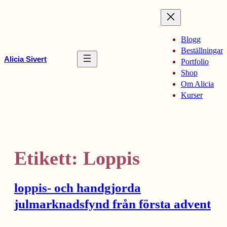
Hoppa
till
innehåll
Blogg
Beställningar
Alicia Sivert
Portfolio
Shop
Om Alicia
Kurser
Etikett:
Loppis
loppis- och handgjorda
julmarknadsfynd från första advent