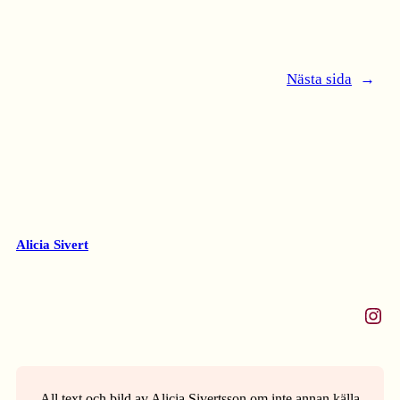
Nästa sida
→
Alicia Sivert
Instagram
All text och bild av Alicia Sivertsson om inte annan källa