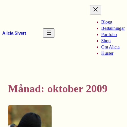
Hoppa
till
innehåll
Blogg
Beställningar
Alicia Sivert
Portfolio
Shop
Om Alicia
Kurser
Månad:
oktober 2009