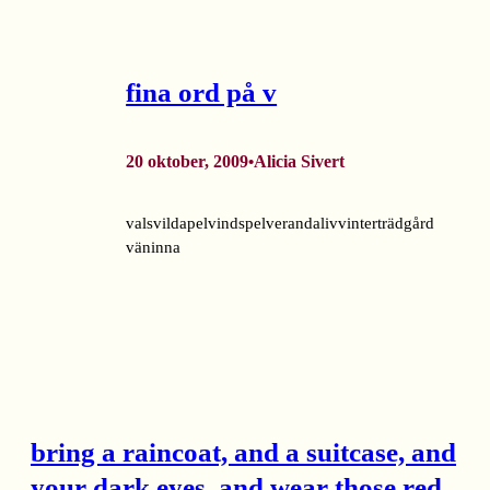
fina ord på v
20 oktober, 2009
Alicia Sivert
•
valsvildapelvindspelverandalivvinterträdgård
väninna
bring a raincoat, and a suitcase, and
your dark eyes, and wear those red