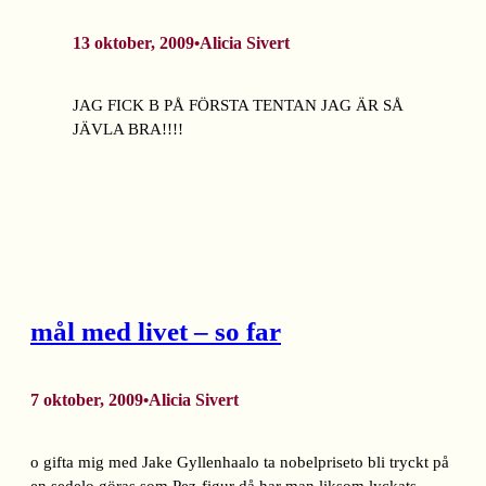
13 oktober, 2009
Alicia Sivert
•
JAG FICK B PÅ FÖRSTA TENTAN JAG ÄR SÅ
JÄVLA BRA!!!!
mål med livet – so far
7 oktober, 2009
Alicia Sivert
•
o gifta mig med Jake Gyllenhaalo ta nobelpriseto bli tryckt på
en sedelo göras som Pez-figur då har man liksom lyckats.