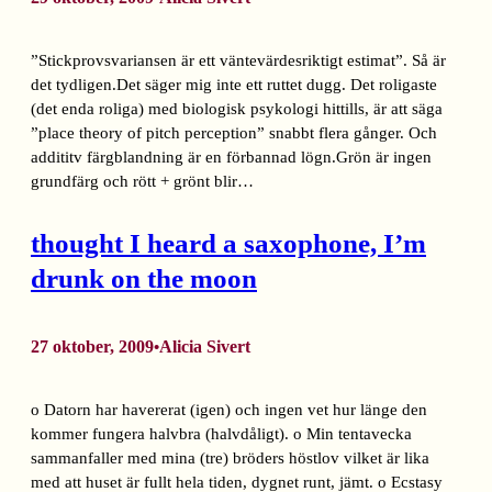
”Stickprovsvariansen är ett väntevärdesriktigt estimat”. Så är
det tydligen.Det säger mig inte ett ruttet dugg. Det roligaste
(det enda roliga) med biologisk psykologi hittills, är att säga
”place theory of pitch perception” snabbt flera gånger. Och
addititv färgblandning är en förbannad lögn.Grön är ingen
grundfärg och rött + grönt blir…
thought I heard a saxophone, I’m
drunk on the moon
27 oktober, 2009
Alicia Sivert
•
o Datorn har havererat (igen) och ingen vet hur länge den
kommer fungera halvbra (halvdåligt). o Min tentavecka
sammanfaller med mina (tre) bröders höstlov vilket är lika
med att huset är fullt hela tiden, dygnet runt, jämt. o Ecstasy