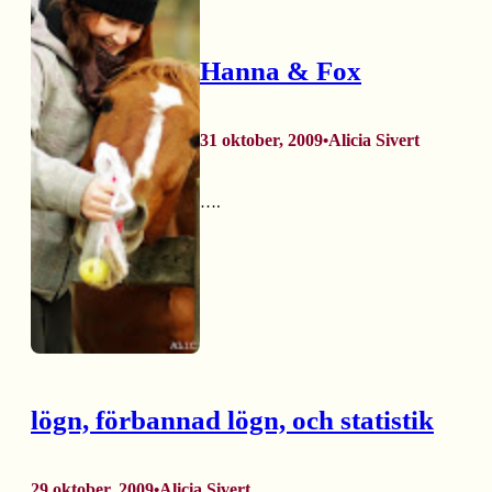
Hanna & Fox
31 oktober, 2009
Alicia Sivert
•
….
lögn, förbannad lögn, och statistik
29 oktober, 2009
Alicia Sivert
•