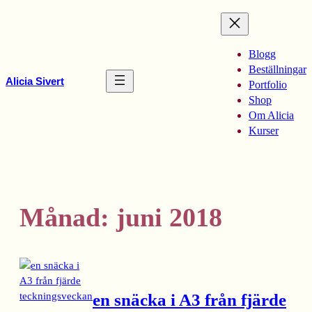
Hoppa
till
innehåll
Blogg
Beställningar
Alicia Sivert
Portfolio
Shop
Om Alicia
Kurser
Månad:
juni 2018
en snäcka i A3 från fjärde