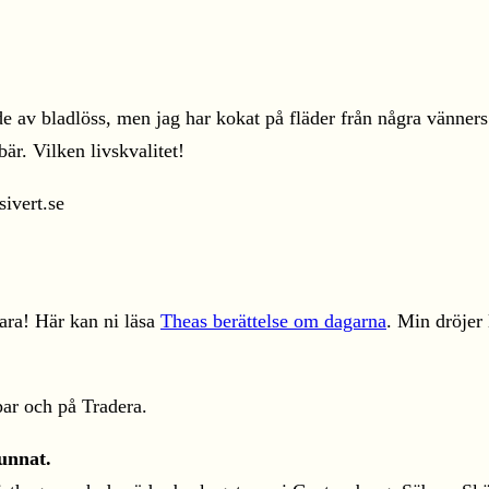
tade av bladlöss, men jag har kokat på fläder från några vänne
är. Vilken livskvalitet!
ara! Här kan ni läsa
Theas berättelse om dagarna
. Min dröjer 
ar och på Tradera.
unnat.