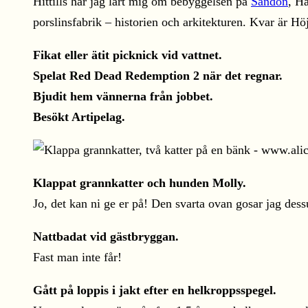
Hittills har jag lärt mig om bebyggelsen på
Sandön
, H
porslinsfabrik – historien och arkitekturen. Kvar är H
Fikat eller ätit picknick vid vattnet.
Spelat Red Dead Redemption 2 när det regnar.
Bjudit hem vännerna från jobbet.
Besökt Artipelag.
Klappat grannkatter och hunden Molly.
Jo, det kan ni ge er på! Den svarta ovan gosar jag de
Nattbadat vid gästbryggan.
Fast man inte får!
Gått på loppis i jakt efter en helkroppsspegel.