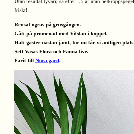
Utan resultat tyvärr, så efter 1,5 år utan helkroppspe
friskt!
Rensat ogräs på grusgången.
Gått på promenad med Vifslan i koppel.
Haft gäster nästan jämt, för nu får vi äntligen plats
Sett Vasas Flora och Fauna live.
Farit till
Nora gård
.