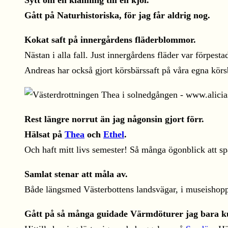
Sytt om en klänning till en kjol.
Gått på Naturhistoriska, för jag får aldrig nog.
Kokat saft på innergårdens fläderblommor.
Nästan i alla fall. Just innergårdens fläder var förpes
Andreas har också gjort körsbärssaft på våra egna körsb
Rest längre norrut än jag någonsin gjort förr.
Hälsat på
Thea
och
Ethel
.
Och haft mitt livs semester! Så många ögonblick att sp
Samlat stenar att måla av.
Både längsmed Västerbottens landsvägar, i museishopp
Gått på så många guidade Värmdöturer jag bara k