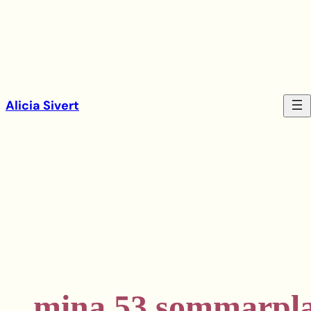
Hoppa
till
innehåll
Alicia Sivert
mina 53 sommarplan