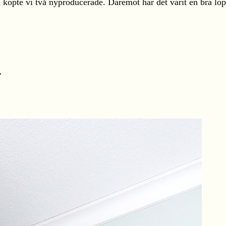
gel köpte vi två nyproducerade. Däremot har det varit en bra l
.