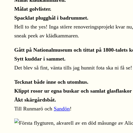
Målat klädkammaren.
Målat golvlister.
Spacklat plugghål i badrummet.
Hell to the yes! Inga större renoveringsprojekt kvar nu
sneak peek av klädkammaren.
Gått på Nationalmuseum och tittat på 1800-talets k
Sytt kuddar i sammet.
Det blev så fint, vänta tills jag hunnit fota ska ni få se!
Tecknat både inne och utomhus.
Klippt rosor ur egna buskar och samlat glasflaskor
Åkt skärgårdsbåt.
Till Runmarö och
Sandön
!