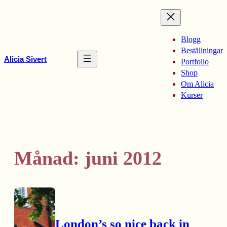
Hoppa
till
innehåll
Blogg
Beställningar
Alicia Sivert
Portfolio
Shop
Om Alicia
Kurser
Månad:
juni 2012
London’s so nice back in