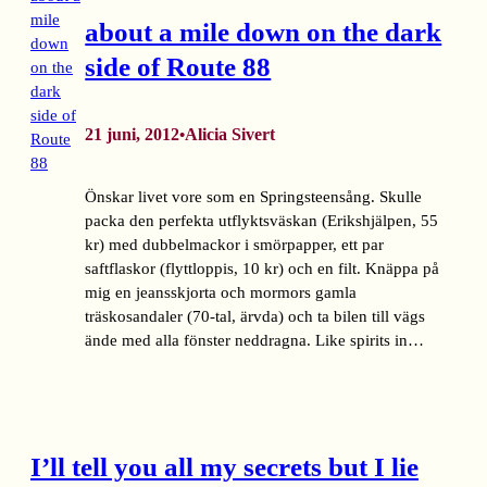
about a mile down on the dark
side of Route 88
21 juni, 2012
Alicia Sivert
•
Önskar livet vore som en Springsteensång. Skulle
packa den perfekta utflyktsväskan (Erikshjälpen, 55
kr) med dubbelmackor i smörpapper, ett par
saftflaskor (flyttloppis, 10 kr) och en filt. Knäppa på
mig en jeansskjorta och mormors gamla
träskosandaler (70-tal, ärvda) och ta bilen till vägs
ände med alla fönster neddragna. Like spirits in…
I’ll tell you all my secrets but I lie