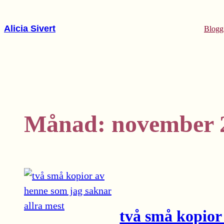
Hoppa
till
Alicia Sivert
Blogg
innehåll
Månad:
november 
två små kopior