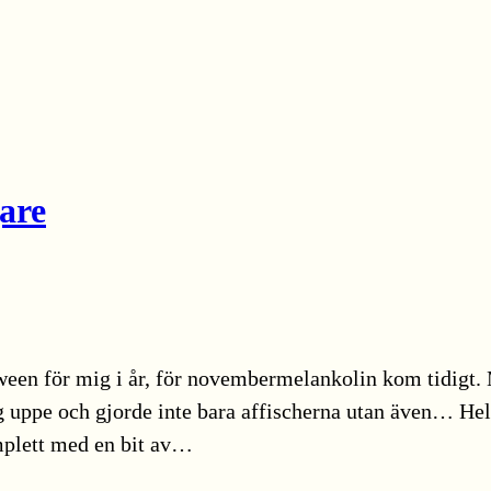
are
ween för mig i år, för novembermelankolin kom tidigt. 
jag uppe och gjorde inte bara affischerna utan även… He
mplett med en bit av…