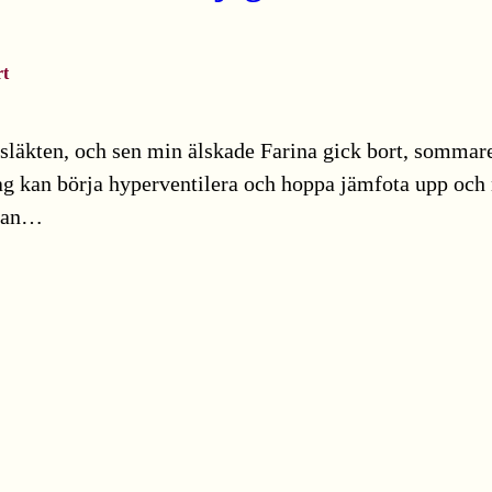
rt
 i släkten, och sen min älskade Farina gick bort, sommar
ag kan börja hyperventilera och hoppa jämfota upp och ne
atan…