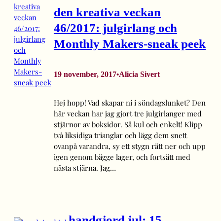
den kreativa veckan
46/2017: julgirlang och
Monthly Makers-sneak peek
19 november, 2017
Alicia Sivert
•
Hej hopp! Vad skapar ni i söndagslunket? Den
här veckan har jag gjort tre julgirlanger med
stjärnor av boksidor. Så kul och enkelt! Klipp
två liksidiga trianglar och lägg dem snett
ovanpå varandra, sy ett stygn rätt ner och upp
igen genom bägge lager, och fortsätt med
nästa stjärna. Jag…
handgjord jul: 15