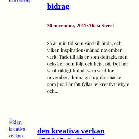
bidrag
30 november, 2017
Alicia Sivert
•
Så är min tid som värd till ända, och
vilken inspirationsmånad november
varit! Tack till alla er som deltagit, men
också er som följt och hejat på. Det har
varit väldigt fint att vara värd för
november, denna grå uppförsbacke
som just i år fått fyllas av kreativt utbyte
och…
den kreativa veckan