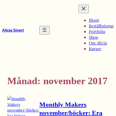
Hoppa
till
innehåll
Blogg
Beställningar
Alicia Sivert
Portfolio
Shop
Om Alicia
Kurser
Månad:
november 2017
Monthly Makers
november/böcker: Era