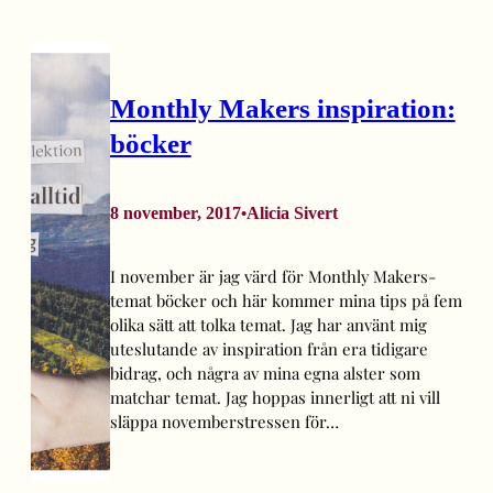
Monthly Makers inspiration:
böcker
8 november, 2017
Alicia Sivert
•
I november är jag värd för Monthly Makers-
temat böcker och här kommer mina tips på fem
olika sätt att tolka temat. Jag har använt mig
uteslutande av inspiration från era tidigare
bidrag, och några av mina egna alster som
matchar temat. Jag hoppas innerligt att ni vill
släppa novemberstressen för…