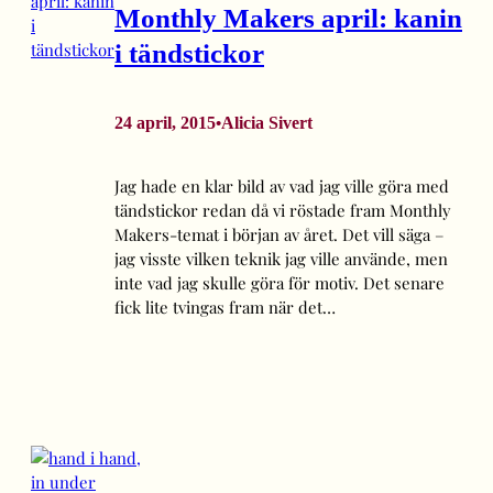
Monthly Makers april: kanin
i tändstickor
24 april, 2015
Alicia Sivert
•
Jag hade en klar bild av vad jag ville göra med
tändstickor redan då vi röstade fram Monthly
Makers-temat i början av året. Det vill säga –
jag visste vilken teknik jag ville använde, men
inte vad jag skulle göra för motiv. Det senare
fick lite tvingas fram när det…