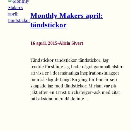
Monthly Makers april:
tändstickor
16 april, 2015
Alicia Sivert
•
Tändstickor tändstickor tändstickor. Jag
trodde först inte jag hade något gammalt alster
att visa er i det månatliga inspirationsinlägget
men så slog det mig: En gång för fem år sen
skapade jag med tändstickor. Miriam var på
jakt efter en Ernst Kirchsteiger-ask med citat
på baksidan men då de inte…