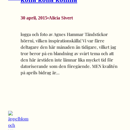
30 april, 2015
Alicia Sivert
•
logga och foto av Agnes Hammar Tändstickor
hörrni, vilken inspirationskälla! Vi var färre
deltagare den här månaden än tidigare, vilket jag
tror beror på en blandning av svårt tema och att
den här årstiden inte lämnar lika mycket tid för
datoriserande som den föregående. MEN kvalitén
på aprils bidrag är…