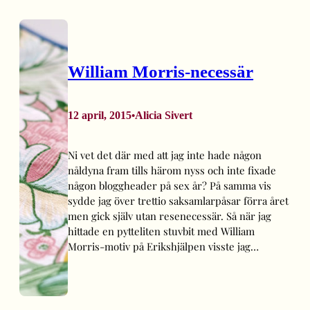
William Morris-necessär
12 april, 2015
Alicia Sivert
•
Ni vet det där med att jag inte hade någon
nåldyna fram tills härom nyss och inte fixade
någon bloggheader på sex år? På samma vis
sydde jag över trettio saksamlarpåsar förra året
men gick själv utan resenecessär. Så när jag
hittade en pytteliten stuvbit med William
Morris-motiv på Erikshjälpen visste jag…