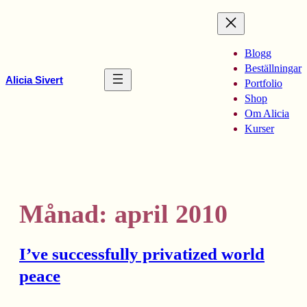
Hoppa
till
innehåll
Blogg
Beställningar
Alicia Sivert
Portfolio
Shop
Om Alicia
Kurser
Månad:
april 2010
I’ve successfully privatized world
peace