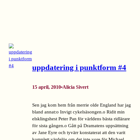
uppdatering i punktform #4
15 april, 2010
Alicia Sivert
•
Sen jag kom hem från merrie olde England har jag
bland annat:o Invigt cykelsäsongen.o Ridit min
elsklingshest Peter Pan för världens bästa ridlärare
för sista gången.o Gått på Dramatens uppsättning
av Jane Eyre och tyvärr konstaterat att den varit
komplett värdelös om det inte vore för Michael