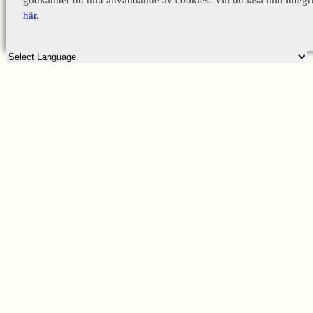
godkänner du mitt användande av cookies. Vill du läsa min integri
här
.