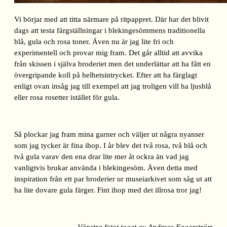
Vi börjar med att titta närmare på ritpappret. Där har det blivit
dags att testa färgställningar i blekingesömmens traditionella
blå, gula och rosa toner. Även nu är jag lite fri och
experimentell och provar mig fram. Det går alltid att avvika
från skissen i själva broderiet men det underlättar att ha fått en
övergripande koll på helhetsintrycket. Efter att ha färglagt
enligt ovan insåg jag till exempel att jag troligen vill ha ljusblå
eller rosa rosetter istället för gula.
Så plockar jag fram mina garner och väljer ut några nyanser
som jag tycker är fina ihop. I år blev det två rosa, två blå och
två gula varav den ena drar lite mer åt ockra än vad jag
vanligtvis brukar använda i blekingesöm. Även detta med
inspiration från ett par broderier ur museiarkivet som såg ut att
ha lite dovare gula färger. Fint ihop med det illrosa tror jag!
Vänstra fotot taget av Andreas Fagerström