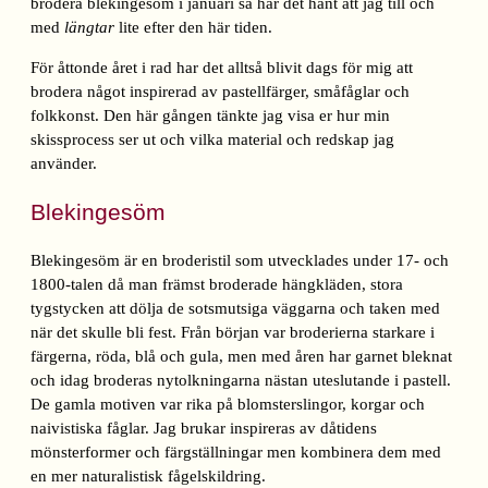
brodera blekingesöm i januari så har det hänt att jag till och
med
längtar
lite efter den här tiden.
För åttonde året i rad har det alltså blivit dags för mig att
brodera något inspirerad av pastellfärger, småfåglar och
folkkonst. Den här gången tänkte jag visa er hur min
skissprocess ser ut och vilka material och redskap jag
använder.
Blekingesöm
Blekingesöm är en broderistil som utvecklades under 17- och
1800-talen då man främst broderade hängkläden, stora
tygstycken att dölja de sotsmutsiga väggarna och taken med
när det skulle bli fest. Från början var broderierna starkare i
färgerna, röda, blå och gula, men med åren har garnet bleknat
och idag broderas nytolkningarna nästan uteslutande i pastell.
De gamla motiven var rika på blomsterslingor, korgar och
naivistiska fåglar. Jag brukar inspireras av dåtidens
mönsterformer och färgställningar men kombinera dem med
en mer naturalistisk fågelskildring.