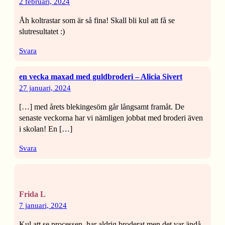
2 februari, 2024
Åh koltrastar som är så fina! Skall bli kul att få se
slutresultatet :)
Svara
en vecka maxad med guldbroderi – Alicia Sivert
27 januari, 2024
[…] med årets blekingesöm går långsamt framåt. De
senaste veckorna har vi nämligen jobbat med broderi även
i skolan! En […]
Svara
Frida L
7 januari, 2024
Kul att se processen, har aldrig broderat men det var ändå