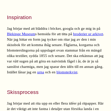
Inspiration
Jag börjar med att bläddra i böcker, googla och ge mig in på
Blekinge Museum
s hemsida för att titta på
broderier ur arkivet
.
När jag hittar en form jag tycker om ritar jag av den i min
skissbok för att komma ihåg senare. Fåglarna, korgarna och
blomsterslingorna på uppslaget ovan stammar från en mängd
olika textilier, sydda 1855 och senare. Det ska erkännas att jag
var
rätt
sugen på att göra en naivistisk fågel i år, de är ju så
sanslöst charmiga, men jag sparar den idén till en annan gång.
Istället lånar jag en
urna
och en
blomsterkvist
.
Skissprocess
Jag börjar med att rita upp en eller flera idéer på ritpapper. Här
är det viktigt att inte fastna i detaljer utan försöka landa i en