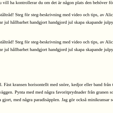
 vill ha kontrollerar du om det är någon plats den behöver fö
l. Fäst kransen horisontellt med snöre, kedjor eller band frå
å väggen. Pynta med med några favoritprydnader från granen 
ha gjort, med några paradisäpplen. Jag gör också minikransar so