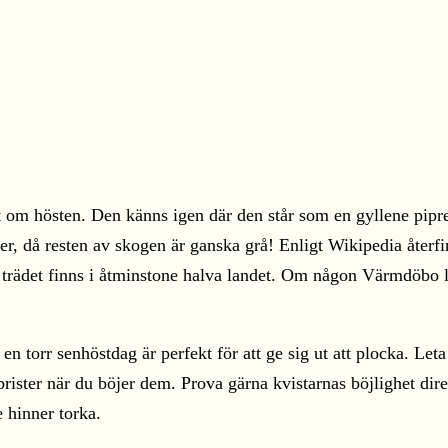
t om hösten. Den känns igen där den står som en gyllene piprens
r, då resten av skogen är ganska grå! Enligt Wikipedia återfin
 trädet finns i åtminstone halva landet. Om någon Värmdöbo le
n torr senhöstdag är perfekt för att ge sig ut att plocka. Leta 
brister när du böjer dem. Prova gärna kvistarnas böjlighet di
 hinner torka.