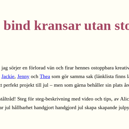
 bind kransar utan sto
 jag sörjer en förlorad vän och firar hennes ostoppbara kreati
d
Jackie
,
Jenny
och
Thea
som gör samma sak (länklista finns län
t perfekt projekt till jul – men som gärna behåller sin plats å