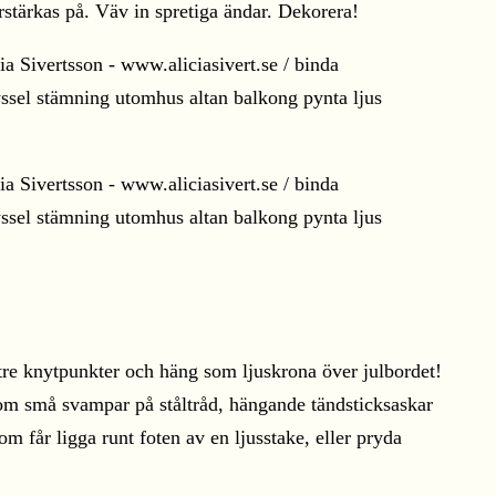
rstärkas på. Väv in spretiga ändar. Dekorera!
n tre knytpunkter och häng som ljuskrona över julbordet!
som små svampar på ståltråd, hängande tändsticksaskar
m får ligga runt foten av en ljusstake, eller pryda