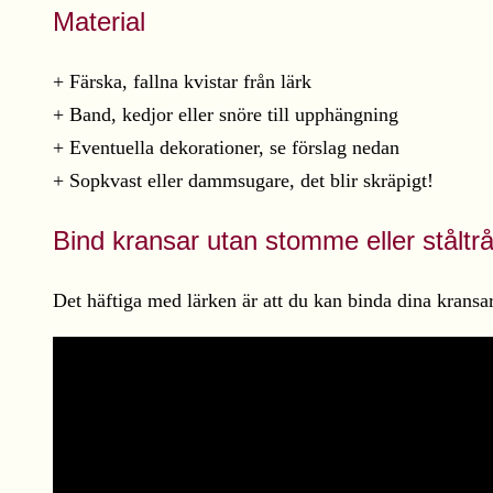
Material
+ Färska, fallna kvistar från lärk
+ Band, kedjor eller snöre till upphängning
+ Eventuella dekorationer, se förslag nedan
+ Sopkvast eller dammsugare, det blir skräpigt!
Bind kransar utan stomme eller ståltrå
Det häftiga med lärken är att du kan binda dina kransar