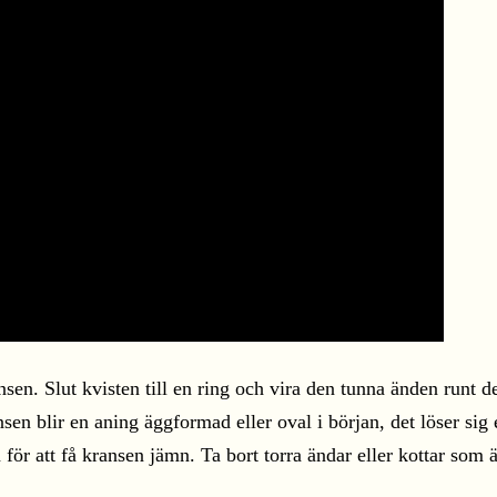
en. Slut kvisten till en ring och vira den tunna änden runt de
en blir en aning äggformad eller oval i början, det löser sig e
en för att få kransen jämn. Ta bort torra ändar eller kottar so